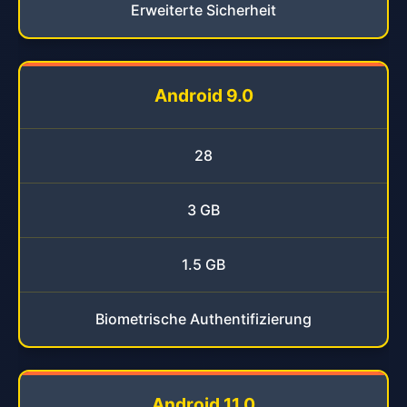
Erweiterte Sicherheit
Android 9.0
28
3 GB
1.5 GB
Biometrische Authentifizierung
Android 11.0