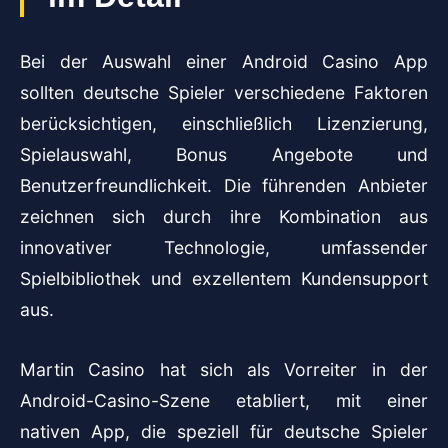
Bei der Auswahl einer Android Casino App
sollten deutsche Spieler verschiedene Faktoren
berücksichtigen, einschließlich Lizenzierung,
Spielauswahl, Bonus Angebote und
Benutzerfreundlichkeit. Die führenden Anbieter
zeichnen sich durch ihre Kombination aus
innovativer Technologie, umfassender
Spielbibliothek und exzellentem Kundensupport
aus.
Martin Casino hat sich als Vorreiter in der
Android-Casino-Szene etabliert, mit einer
nativen App, die speziell für deutsche Spieler