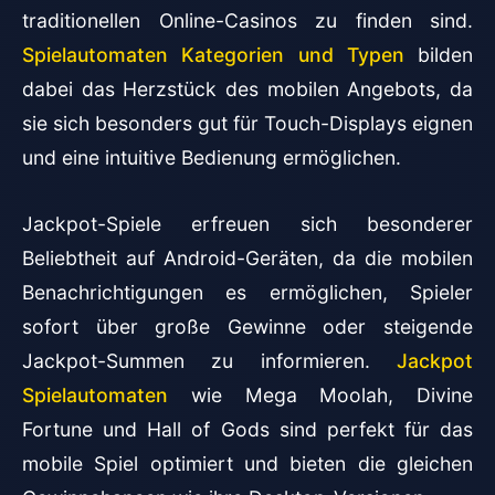
traditionellen Online-Casinos zu finden sind.
Spielautomaten Kategorien und Typen
bilden
dabei das Herzstück des mobilen Angebots, da
sie sich besonders gut für Touch-Displays eignen
und eine intuitive Bedienung ermöglichen.
Jackpot-Spiele erfreuen sich besonderer
Beliebtheit auf Android-Geräten, da die mobilen
Benachrichtigungen es ermöglichen, Spieler
sofort über große Gewinne oder steigende
Jackpot-Summen zu informieren.
Jackpot
Spielautomaten
wie Mega Moolah, Divine
Fortune und Hall of Gods sind perfekt für das
mobile Spiel optimiert und bieten die gleichen