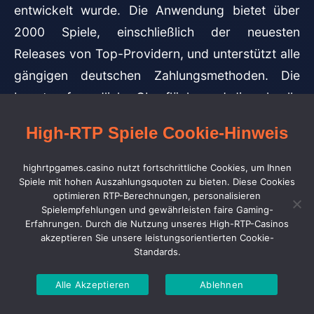
entwickelt wurde. Die Anwendung bietet über
2000 Spiele, einschließlich der neuesten
Releases von Top-Providern, und unterstützt alle
gängigen deutschen Zahlungsmethoden. Die
benutzerfreundliche Oberfläche und die schnelle
Performance machen Martin Casino zu einer
High-RTP Spiele Cookie-Hinweis
erstklassigen Wahl für Android-Nutzer.
highrtpgames.casino nutzt fortschrittliche Cookies, um Ihnen
Flagman Casino bietet eine besonders
Spiele mit hohen Auszahlungsquoten zu bieten. Diese Cookies
optimieren RTP-Berechnungen, personalisieren
umfassende mobile Erfahrung mit innovativen
Spielempfehlungen und gewährleisten faire Gaming-
Erfahrungen. Durch die Nutzung unseres High-RTP-Casinos
Features wie personalisierten Spielempfehlungen
akzeptieren Sie unsere leistungsorientierten Cookie-
und fortschrittlichen Filtern, die es Spielern
Standards.
ermöglichen, schnell ihre bevorzugten Spiele zu
Alle Akzeptieren
Ablehnen
finden. Die App nutzt Machine Learning-
Algorithmen, um das Spielverhalten zu