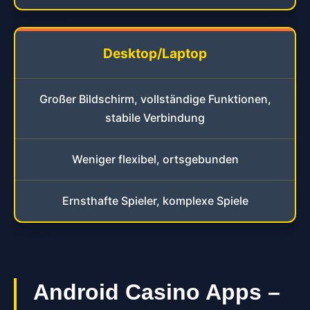
Desktop/Laptop
Großer Bildschirm, vollständige Funktionen,
stabile Verbindung
Weniger flexibel, ortsgebunden
Ernsthafte Spieler, komplexe Spiele
Android Casino Apps –