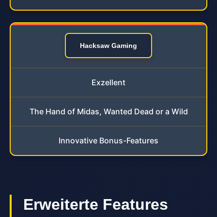
Hacksaw Gaming
Exzellent
The Hand of Midas, Wanted Dead or a Wild
Innovative Bonus-Features
Erweiterte Features