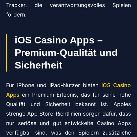
Tracker, die verantwortungsvolles Spielen
fördern.
iOS Casino Apps –
Premium-Qualität und
Sicherheit
Für iPhone und iPad-Nutzer bieten
iOS Casino
Apps
ein Premium-Erlebnis, das für seine hohe
Qualität und Sicherheit bekannt ist. Apples
strenge App Store-Richtlinien sorgen dafür, dass
nur seriöse und gut entwickelte Casino Apps
verfügbar sind, was den Spielern zusätzliche