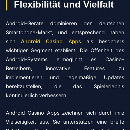
Flexibilität und Vielfalt
Android-Geräte dominieren den deutschen
Smartphone-Markt, und entsprechend haben
sich
Android Casino Apps
als besonders
wichtiger Segment etabliert. Die Offenheit des
Android-Systems ermöglicht es Casino-
Betreibern, innovative Features zu
implementieren und regelmäßige Updates
bereitzustellen, die das Spielerlebnis
kontinuierlich verbessern.
Android Casino Apps zeichnen sich durch ihre
Vielseitigkeit aus. Sie unterstützen eine breite