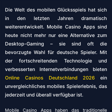
Die Welt des mobilen Glücksspiels hat sich
in den letzten Jahren dramatisch
weiterentwickelt. Mobile Casino Apps sind
heute nicht mehr nur eine Alternative zum
Desktop-Gaming – sie sind oft die
bevorzugte Wahl für deutsche Spieler. Mit
der fortschreitenden Technologie und
verbesserten Internetverbindungen bieten
Online Casinos Deutschland 2026
ein
unvergleichliches mobiles Spielerlebnis, das
jederzeit und überall verfügbar ist.
Mobile Casino Apps haben das traditionelle