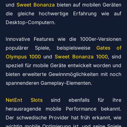
und
Sweet Bonanza
bieten auf mobilen Geräten
die gleiche hochwertige Erfahrung wie auf
Desktop-Computern.
Innovative Features wie die 1000er-Versionen
populärer Spiele, beispielsweise
Gates of
Olympus 1000
und
Sweet Bonanza 1000
, sind
speziell für mobile Geräte entwickelt worden und
bieten erweiterte Gewinnmöglichkeiten mit noch
spannenderen Gameplay-Elementen.
NetEnt Slots
sind ebenfalls für ihre
herausragende mobile Performance bekannt.
Der schwedische Provider hat früh erkannt, wie
wichtig mobile Optimierung ist, und seine Spiele