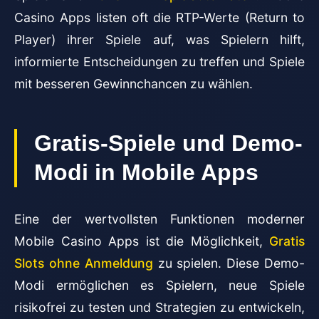
Casino Apps listen oft die RTP-Werte (Return to
Player) ihrer Spiele auf, was Spielern hilft,
informierte Entscheidungen zu treffen und Spiele
mit besseren Gewinnchancen zu wählen.
Gratis-Spiele und Demo-
Modi in Mobile Apps
Eine der wertvollsten Funktionen moderner
Mobile Casino Apps ist die Möglichkeit,
Gratis
Slots ohne Anmeldung
zu spielen. Diese Demo-
Modi ermöglichen es Spielern, neue Spiele
risikofrei zu testen und Strategien zu entwickeln,