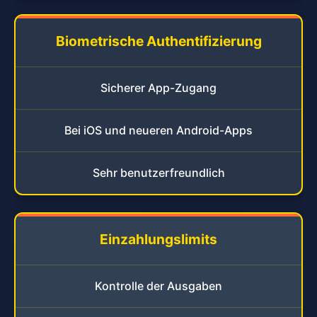
Biometrische Authentifizierung
Sicherer App-Zugang
Bei iOS und neueren Android-Apps
Sehr benutzerfreundlich
Einzahlungslimits
Kontrolle der Ausgaben