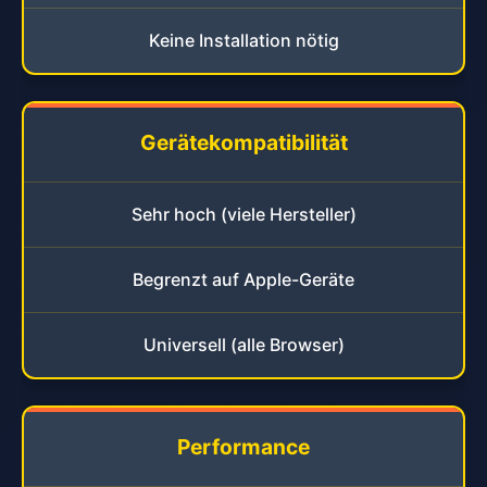
Keine Installation nötig
Gerätekompatibilität
Sehr hoch (viele Hersteller)
Begrenzt auf Apple-Geräte
Universell (alle Browser)
Performance