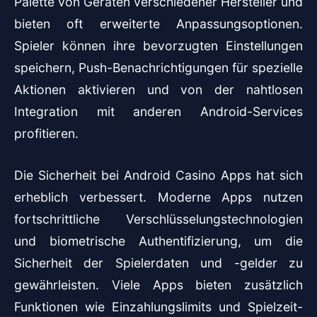
Palette von Geräten verschiedener Hersteller und
bieten oft erweiterte Anpassungsoptionen.
Spieler können ihre bevorzugten Einstellungen
speichern, Push-Benachrichtigungen für spezielle
Aktionen aktivieren und von der nahtlosen
Integration mit anderen Android-Services
profitieren.
Die Sicherheit bei Android Casino Apps hat sich
erheblich verbessert. Moderne Apps nutzen
fortschrittliche Verschlüsselungstechnologien
und biometrische Authentifizierung, um die
Sicherheit der Spielerdaten und -gelder zu
gewährleisten. Viele Apps bieten zusätzlich
Funktionen wie Einzahlungslimits und Spielzeit-