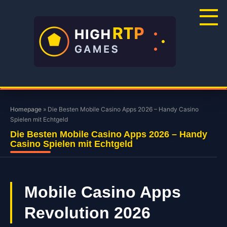
Skip
to
content
Homepage
»
Die Besten Mobile Casino Apps 2026 – Handy Casino
Spielen mit Echtgeld
Die Besten Mobile Casino Apps 2026 – Handy
Casino Spielen mit Echtgeld
Mobile Casino Apps
Revolution 2026