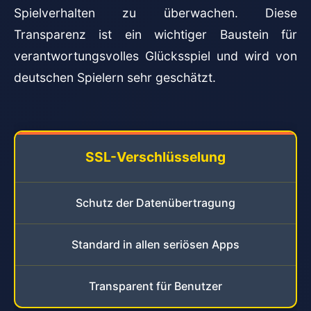
Spielverhalten zu überwachen. Diese
Transparenz ist ein wichtiger Baustein für
verantwortungsvolles Glücksspiel und wird von
deutschen Spielern sehr geschätzt.
SSL-Verschlüsselung
Schutz der Datenübertragung
Standard in allen seriösen Apps
Transparent für Benutzer